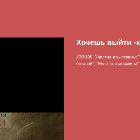
Хочешь выйти -
100/100. Участие в выставках
беговой", "Москва и москвичи"